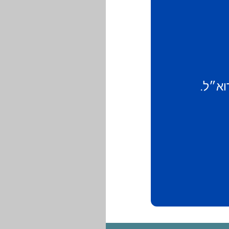
וא״ל.