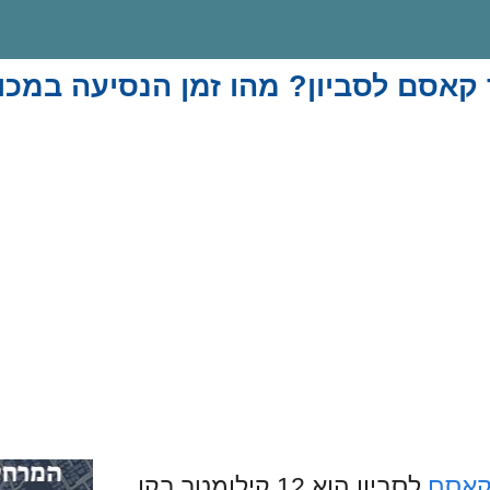
קאסם לסביון? מהו זמן הנסיעה במכו
קאסם
לסביון הוא 12 קילומטר בקו