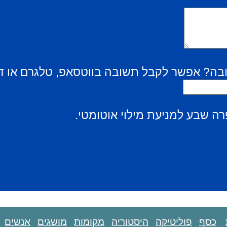
בה? אפשר לקבל תשובה בווטסאפ, טלגרם או ד
ה שבע למניעת מילוי אוטומטי.
כסף
פוליטיקה
היסטוריה
מקומות
מושגים
אנשים