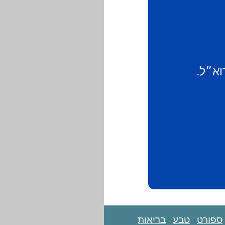
וא״ל.
ספורט
טבע
בריאות