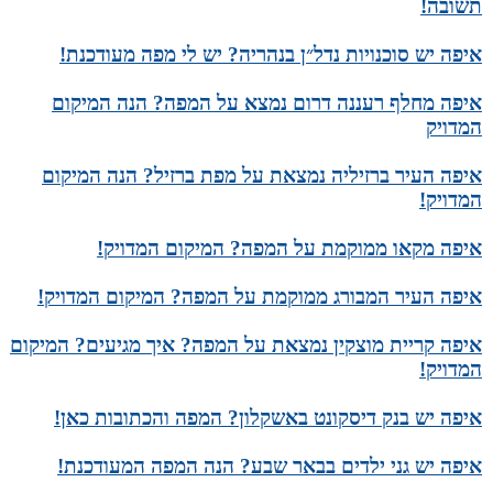
תשובה!
איפה יש סוכנויות נדל״ן בנהריה? יש לי מפה מעודכנת!
איפה מחלף רעננה דרום נמצא על המפה? הנה המיקום
המדויק
איפה העיר ברזיליה נמצאת על מפת ברזיל? הנה המיקום
המדויק!
איפה מקאו ממוקמת על המפה? המיקום המדויק!
איפה העיר המבורג ממוקמת על המפה? המיקום המדויק!
איפה קריית מוצקין נמצאת על המפה? איך מגיעים? המיקום
המדויק!
איפה יש בנק דיסקונט באשקלון? המפה והכתובות כאן!
איפה יש גני ילדים בבאר שבע? הנה המפה המעודכנת!