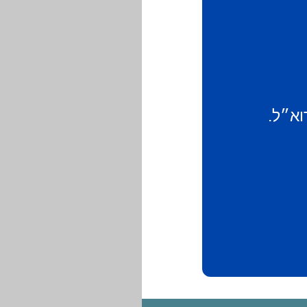
וא״ל.