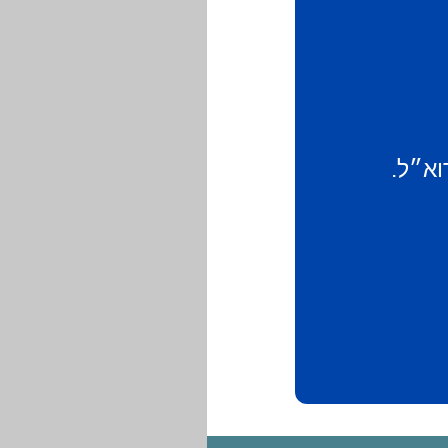
וא״ל.