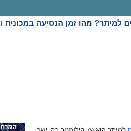
ם למיתר? מהו זמן הנסיעה במכונית 
ם
למיתר הוא 79 קילומטר בקו ישר.