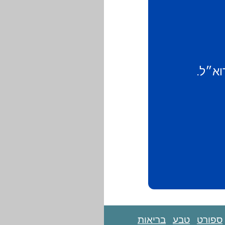
וא״ל.
ספורט
טבע
בריאות