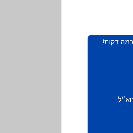
 כמה דקות!
וא״ל.